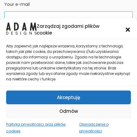
Your e-mail
Zarządzaj zgodami plików
I consent to the processing of my personal data for
cookie
the purpose of responding to my inquiry. The
administrator of your data is Adam Kowalski, conducting
business under the name POTUS Adam Kowalski. Data is
Aby zapewnić jak najlepsze wrażenia, korzystamy z technologii,
processed in accordance with the
Privacy Policy
.
takich jak pliki cookie, do przechowywania i/lub uzyskiwania
dostępu do informacji o urządzeniu. Zgoda na te technologie
pozwoli nam przetwarzać dane, takie jak zachowanie podczas
przeglądania lub unikalne identyfikatory na tej stronie. Brak
wyrażenia zgody lub wycofanie zgody może niekorzystnie wpłynąć
na niektóre cechy i funkcje.
🌍 Working Remotely
Akceptuję
Odmów
+ 48 720 740 222
kontakt@adamdesigns.pl
Polityka prywatności oraz plików
Oświadczenie o
cookies
prywatności