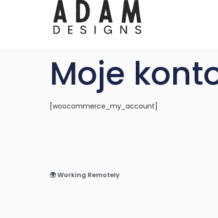
Moje kont
[woocommerce_my_account]
🌍 Working Remotely